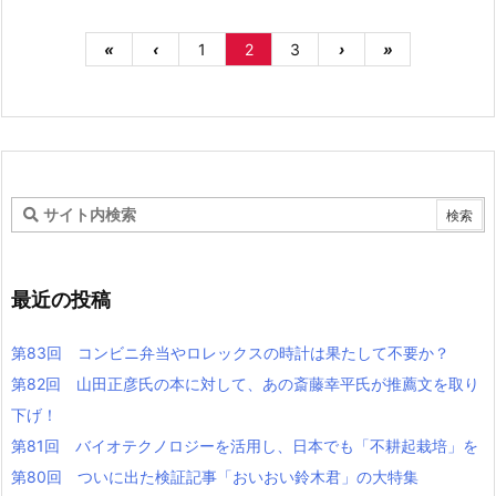
«
‹
1
2
3
›
»
最近の投稿
第83回 コンビニ弁当やロレックスの時計は果たして不要か？
第82回 山田正彦氏の本に対して、あの斎藤幸平氏が推薦文を取り
下げ！
第81回 バイオテクノロジーを活用し、日本でも「不耕起栽培」を
第80回 ついに出た検証記事「おいおい鈴木君」の大特集