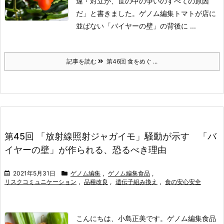
違・対立が、世の中の争いのすべての原因
だ」と書きました。ゲノム編集トマトが店に
並ばない「バイヤーの壁」の背後に ...
記事を読む
第46回 食をめぐ ...
第45回 「放射線照射ジャガイモ」騒動が示す 「バ
イヤーの壁」が作られる、恐るべき理由
2021年5月31日
ゲノム編集
,
ゲノム編集食品
,
リスクコミュニケーション
,
品種改良
,
遺伝子組み換え
,
食の安心安全
こんにちは、小島正美です。ゲノム編集食品