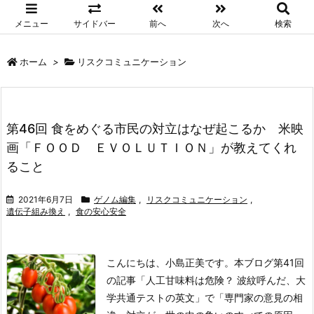
メニュー
サイドバー
前へ
次へ
検索
ホーム
>
リスクコミュニケーション
第46回 食をめぐる市民の対立はなぜ起こるか 米映
画「ＦＯＯＤ ＥＶＯＬＵＴＩＯＮ」が教えてくれ
ること
2021年6月7日
ゲノム編集
,
リスクコミュニケーション
,
遺伝子組み換え
,
食の安心安全
こんにちは、小島正美です。本ブログ第41回
の記事「人工甘味料は危険？ 波紋呼んだ、大
学共通テストの英文」で「専門家の意見の相