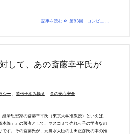
記事を読む
第83回 コンビニ ...
に対して、あの斎藤幸平氏が
ラシー
,
遺伝子組み換え
,
食の安心安全
。経済思想家の斎藤幸平氏（東京大学准教授）といえば、
資本論」』の著者として、マスコミで売れっ子の学者なの
りです。その斎藤氏が、元農水大臣の山田正彦氏の本の推