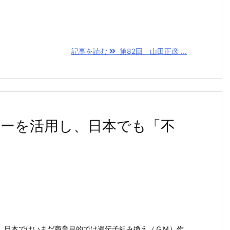
記事を読む
第82回 山田正彦 ...
ジーを活用し、日本でも「不
。日本ではいまだ商業目的では遺伝子組み換え（ＧＭ）作