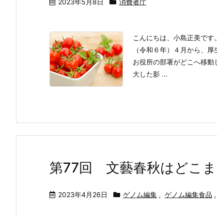
2023年5月8日
消費者庁
こんにちは、小島正美です
（令和６年）４月から、厚
お役所の部署がどこへ移動
大した影 ...
第77回 文藝春秋はどこ
2023年4月26日
ゲノム編集
,
ゲノム編集食品
,