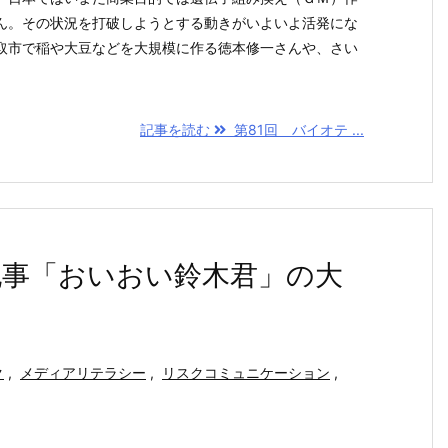
ん。その状況を打破しようとする動きがいよいよ活発にな
取市で稲や大豆などを大規模に作る徳本修一さんや、さい
記事を読む
第81回 バイオテ ...
記事「おいおい鈴木君」の大
ク
,
メディアリテラシー
,
リスクコミュニケーション
,