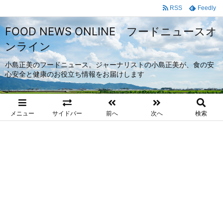
RSS
Feedly
FOOD NEWS ONLINE フードニュースオ
ンライン
小島正美のフードニュース。ジャーナリストの小島正美が、食の安
心安全と健康のお役立ち情報をお届けします
メニュー
サイドバー
前へ
次へ
検索