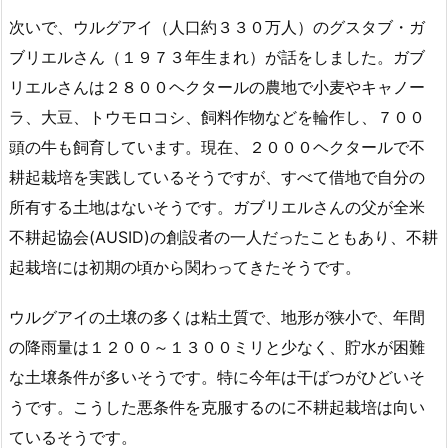
次いで、ウルグアイ（人口約３３０万人）のグスタブ・ガ
ブリエルさん（１９７３年生まれ）が話をしました。ガブ
リエルさんは２８００ヘクタールの農地で小麦やキャノー
ラ、大豆、トウモロコシ、飼料作物などを輪作し、７００
頭の牛も飼育しています。現在、２０００ヘクタールで不
耕起栽培を実践しているそうですが、すべて借地で自分の
所有する土地はないそうです。ガブリエルさんの父が全米
不耕起協会(AUSID)の創設者の一人だったこともあり、不耕
起栽培には初期の頃から関わってきたそうです。
ウルグアイの土壌の多くは粘土質で、地形が狭小で、年間
の降雨量は１２００～１３００ミリと少なく、貯水が困難
な土壌条件が多いそうです。特に今年は干ばつがひどいそ
うです。こうした悪条件を克服するのに不耕起栽培は向い
ているそうです。