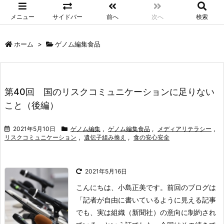
メニュー
サイドバー
前へ
次へ
検索
ホーム
>
ゲノム編集食品
第40回 国のリスクコミュニケーションに足りない
こと（後編）
2021年5月10日
ゲノム編集
,
ゲノム編集食品
,
メディアリテラシー
,
リスクコミュニケーション
,
遺伝子組み換え
,
食の安心安全
2021年5月16日
こんにちは、小島正美です。前回のブログは
「記者が自由に書いているように見える記事
でも、実は組織（新聞社）の意向に制約され