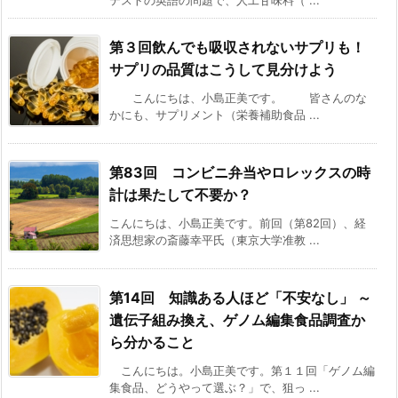
第３回
飲んでも吸収されないサプリも！
サプリの品質はこうして見分けよう
こんにちは、小島正美です。 皆さんのな
かにも、サプリメント（栄養補助食品 ...
第83回 コンビニ弁当やロレックスの時
計は果たして不要か？
こんにちは、小島正美です。前回（第82回）、経
済思想家の斎藤幸平氏（東京大学准教 ...
第14回 知識ある人ほど「不安なし」
～
遺伝子組み換え、ゲノム編集食品調査か
ら分かること
こんにちは。小島正美です。第１１回「ゲノム編
集食品、どうやって選ぶ？」で、狙っ ...