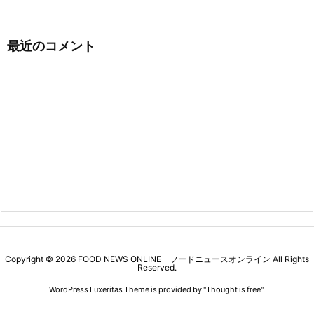
最近のコメント
Copyright ©
2026
FOOD NEWS ONLINE フードニュースオンライン
All Rights
Reserved.
WordPress Luxeritas Theme is provided by "
Thought is free
".