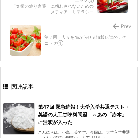
ニック③
「究極の煽り言葉」に惑わされないための
メディア・リテラシー
Prev
第７回 人々を怖がらせる情報伝達のテク
ニック①
関連記事
第47回 緊急続報！大学入学共通テスト・
英語の人工甘味料問題 ～あの「赤本」
に注釈が入った
こんにちは、小島正美です。今回は、大学入学共通
テストの英語の問題で、人工甘味料（ ...