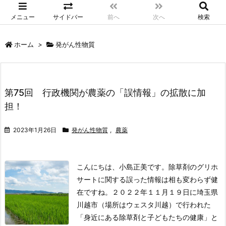
メニュー
サイドバー
前へ
次へ
検索
ホーム
>
発がん性物質
第75回 行政機関が農薬の「誤情報」の拡散に加
担！
2023年1月26日
発がん性物質
,
農薬
こんにちは、小島正美です。除草剤のグリホ
サートに関する誤った情報は相も変わらず健
在ですね。２０２２年１１月１９日に埼玉県
川越市（場所はウェスタ川越）で行われた
「身近にある除草剤と子どもたちの健康」と